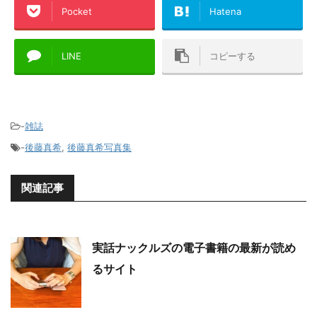
Pocket
Hatena
LINE
コピーする
-
雑誌
-
後藤真希
,
後藤真希写真集
関連記事
実話ナックルズの電子書籍の最新が読め
るサイト