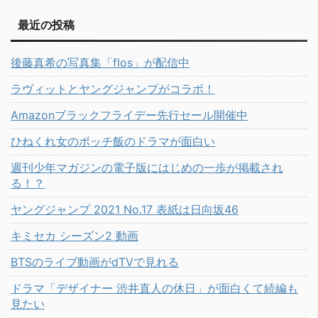
最近の投稿
後藤真希の写真集「flos」が配信中
ラヴィットとヤングジャンプがコラボ！
Amazonブラックフライデー先行セール開催中
ひねくれ女のボッチ飯のドラマが面白い
週刊少年マガジンの電子版にはじめの一歩が掲載され
る！？
ヤングジャンプ 2021 No.17 表紙は日向坂46
キミセカ シーズン2 動画
BTSのライブ動画がdTVで見れる
ドラマ「デザイナー 渋井直人の休日」が面白くて続編も
見たい