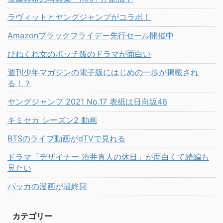
ラヴィットとヤングジャンプがコラボ！
Amazonブラックフライデー先行セール開催中
ひねくれ女のボッチ飯のドラマが面白い
週刊少年マガジンの電子版にはじめの一歩が掲載され
る！？
ヤングジャンプ 2021 No.17 表紙は日向坂46
キミセカ シーズン2 動画
BTSのライブ動画がdTVで見れる
ドラマ「デザイナー 渋井直人の休日」が面白くて続編も
見たい
パッカの漫画が最終回
カテゴリー