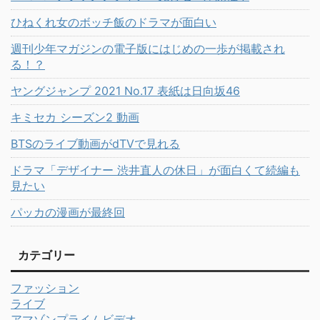
ひねくれ女のボッチ飯のドラマが面白い
週刊少年マガジンの電子版にはじめの一歩が掲載され
る！？
ヤングジャンプ 2021 No.17 表紙は日向坂46
キミセカ シーズン2 動画
BTSのライブ動画がdTVで見れる
ドラマ「デザイナー 渋井直人の休日」が面白くて続編も
見たい
パッカの漫画が最終回
カテゴリー
ファッション
ライブ
アマゾンプライムビデオ